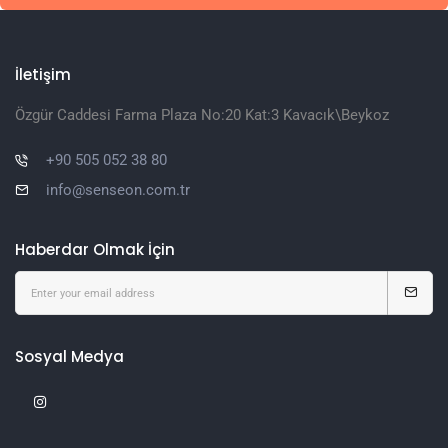
İletişim
Özgür Caddesi Farma Plaza No:20 Kat:3 Kavacık\Beykoz
+90 505 052 38 80
info@senseon.com.tr
Haberdar Olmak İçin
Sosyal Medya