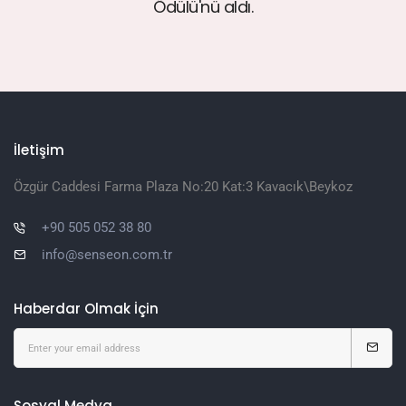
Ödülü'nü aldı.
İletişim
Özgür Caddesi Farma Plaza No:20 Kat:3 Kavacık\Beykoz
+90 505 052 38 80
info@senseon.com.tr
Haberdar Olmak İçin
Sosyal Medya