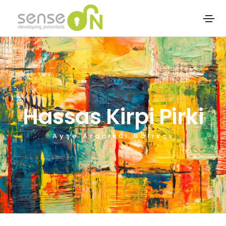
Hassas Kirpi Pirki
Ayşe Aracikül Balıkçı