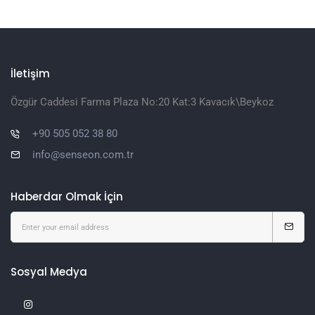
İletişim
Özgür Caddesi Farma Plaza No:20 Kat:3 Kavacık\Beykoz
+90 505 052 38 80
info@senseon.com.tr
Haberdar Olmak İçin
Sosyal Medya