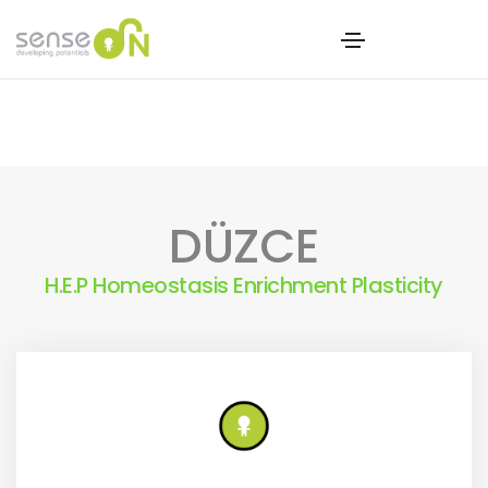
DÜZCE
H.E.P Homeostasis Enrichment Plasticity