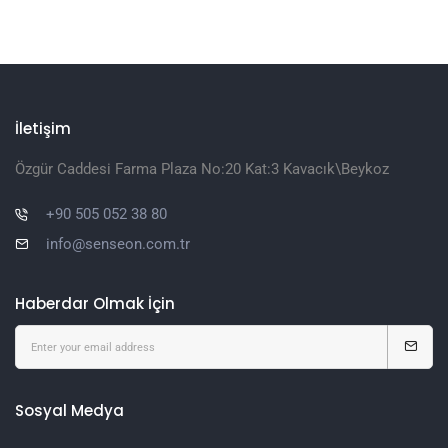
İletişim
Özgür Caddesi Farma Plaza No:20 Kat:3 Kavacık\Beykoz
+90 505 052 38 80
info@senseon.com.tr
Haberdar Olmak İçin
Sosyal Medya