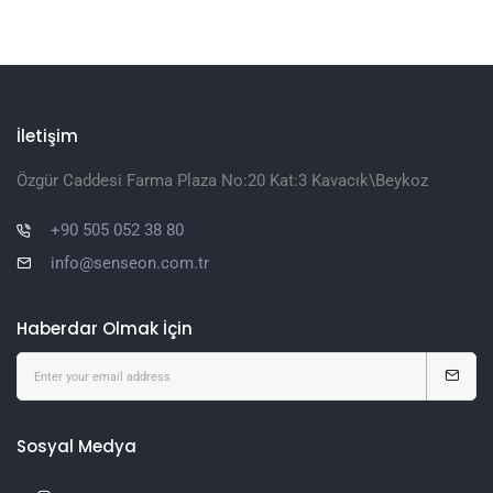
İletişim
Özgür Caddesi Farma Plaza No:20 Kat:3 Kavacık\Beykoz
+90 505 052 38 80
info@senseon.com.tr
Haberdar Olmak İçin
Sosyal Medya