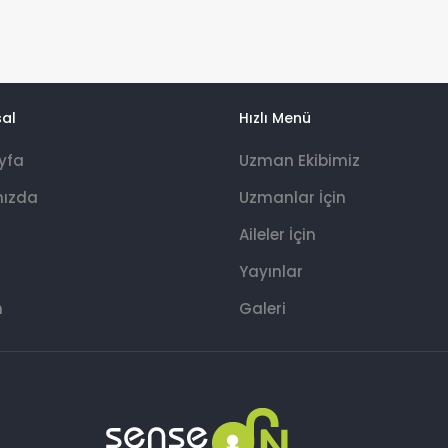
al
Hızlı Menü
yfa
Uzman Ekibimiz
mızda
Uzmanlar İçin
Aileler İçin
Yayınlar
m
Galeri