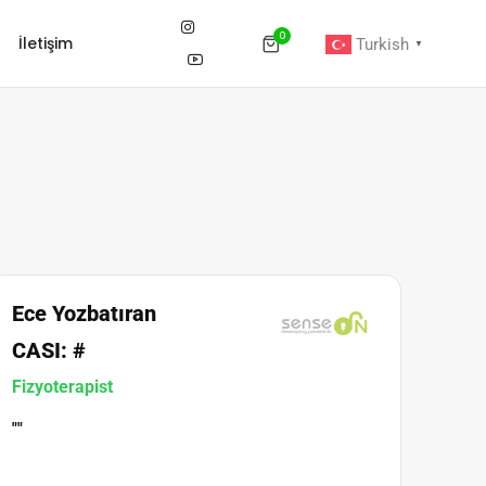
0
İletişim
Turkish
▼
Ece Yozbatıran
CASI: #
Fizyoterapist
""