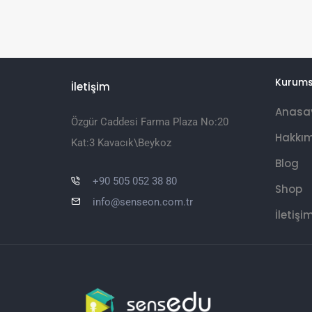
Kurums
İletişim
Anasa
Özgür Caddesi Farma Plaza No:20
Hakkı
Kat:3 Kavacık\Beykoz
Blog
+90 505 052 38 80
Shop
info@senseon.com.tr
İletişi